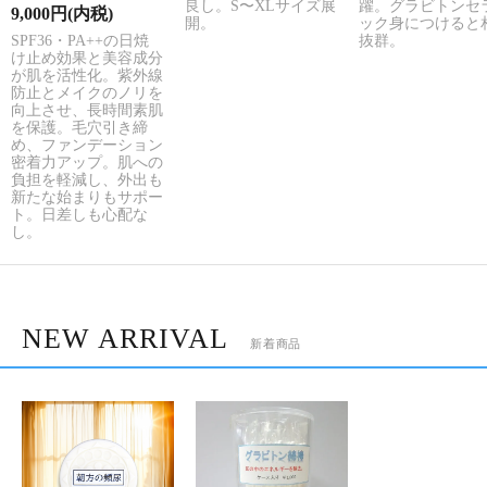
躍。グラビトンセ
良し。S〜XLサイズ展
9,000円(内税)
ック身につけると
開。
SPF36・PA++の日焼
抜群。
け止め効果と美容成分
が肌を活性化。紫外線
防止とメイクのノリを
向上させ、長時間素肌
を保護。毛穴引き締
め、ファンデーション
密着力アップ。肌への
負担を軽減し、外出も
新たな始まりもサポー
ト。日差しも心配な
し。
NEW ARRIVAL
新着商品