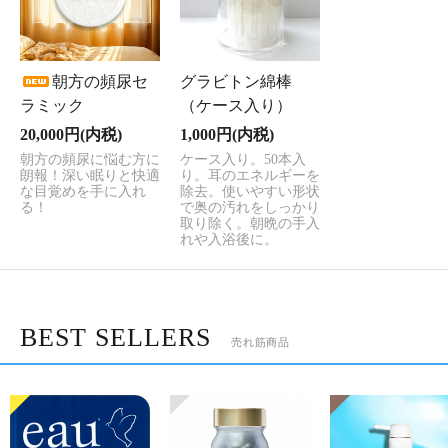
朝方の頻尿セ
グラビトン綿棒
ラミック
（ケース入り）
20,000円(内税)
1,000円(内税)
朝方の頻尿に悩む方に
ケース入り。50本入
朗報！深い眠りと快適
り。耳のエネルギーを
な目覚めを手に入れ
除去。使いやすい形状
る！
で奥の汚れをしっかり
取り除く。朝晩の手入
れや入浴後に。
BEST SELLERS
売れ筋商品