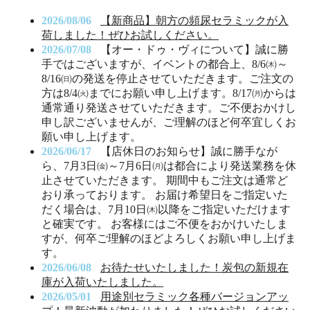
2026/08/06
【新商品】朝方の頻尿セラミックが入
荷しました！ぜひお試しください。
2026/07/08
【オー・ドゥ・ヴィについて】誠に勝
手ではございますが、イベントの都合上、8/6㈭～
8/16㈰の発送を停止させていただきます。ご注文の
方は8/4㈫までにお願い申し上げます。8/17㈪からは
通常通り発送させていただきます。ご不便おかけし
申し訳ございませんが、ご理解のほど何卒宜しくお
願い申し上げます。
2026/06/17
【店休日のお知らせ】誠に勝手なが
ら、7月3日㈮～7月6日㈪は都合により発送業務を休
止させていただきます。 期間中もご注文は通常ど
おり承っております。 お届け希望日をご指定いた
だく場合は、7月10日㈭以降をご指定いただけます
と確実です。 お客様にはご不便をおかけいたしま
すが、何卒ご理解のほどよろしくお願い申し上げま
す。
2026/06/08
お待たせいたしました！炭包の新規在
庫が入荷いたしました。
2026/05/01
用途別セラミック各種バージョンアッ