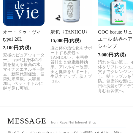
オー・ドゥ・ヴィ
炭包〈TANHOU〉
QOO beaute リ
type1 20L
エール 結界ヘア
15,000円(内税)
シャンプー
2,100円(内税)
脳と体の活性化をサポ
ートする炭包＜
7,000円(内税)
究極のピュアウォータ
TANHOU＞。有害物
ー。 type1は身体の不
質排出＆健康維持効
汚れを洗い流し、
調を整える最高の水。
果。アレルギー改善。
体をリフレッシュ
マイナスエネルギー除
美と健康をサポート。
穴までクレンジン
去、新陳代謝促進、健
生活力アップ。炭カプ
し、髪トラブルを
康効果満載。‎大容量
セル。
防。健康的な髪に
20L。ペットボトルに
日の洗髪がアイデ
継ぎ足し可能。
育む新習慣へ。
MESSAGE
from Rapa Nui Internet Shop
ラパヌイ・インターネットショップをご愛顧いただき、誠に