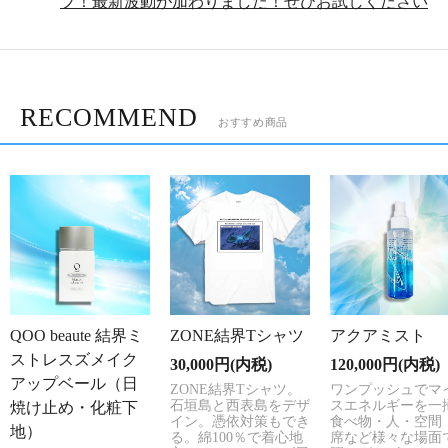
プ！最新波動が加わりました！ぜひお試しください
RECOMMEND
おすすめ商品
QOO beaute 結界ミ
アクアミスト
ZONE結界Tシャツ
ストレスズメイク
120,000円(内税)
30,000円(内税)
アップベール（日
ワンプッシュでマ
ZONE結界Tシャツ。
スエネルギーを一
石垣島と西表島をデザ
焼け止め・化粧下
食べ物・人・空間
イン。憑依対策もでき
地）
席など様々な場面
る。綿100％で着心地