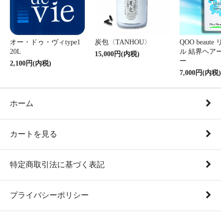
オー・ドゥ・ヴィtype1
炭包〈TANHOU〉
QOO beaut
20L
ル 結界ヘア
15,000円(内税)
ー
2,100円(内税)
7,000円(内税)
ホーム
カートを見る
特定商取引法に基づく表記
プライバシーポリシー