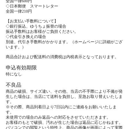
全国一律600円
◇日本郵便 スマートレター
全国一律210円
【お支払い手数料について】
◇銀行振込、ゆうちょ振替の場合
振込手数料はお客様がご負担ください。
◇代金引き換えの場合
別途、代引き手数料がかかります。（ホームページに詳細がござ
います。）
商品合計および配送料の消費税は内税表示となっております。
申込有効期限
特になし
不良品
商品の破損、サイズ違い、その他、当店の不手際により不備が発
生した場合は、当店にて送料を負担し、至急お取り替えいたしま
す。
※その際、商品到着日より7日以内にご連絡をお願いいたしま
す。
未使用での場合のみ返品への対応をさせていただきます。
お客様のもとで破損、汚れが生じた場合は返品に応じかねます。
パソコンでの閲覧という特性上、商品の画像が画面によって実際