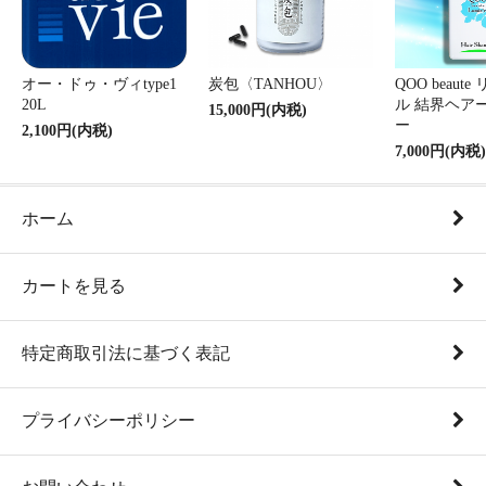
オー・ドゥ・ヴィtype1
炭包〈TANHOU〉
QOO beaut
20L
ル 結界ヘア
15,000円(内税)
ー
2,100円(内税)
7,000円(内税)
ホーム
カートを見る
特定商取引法に基づく表記
プライバシーポリシー