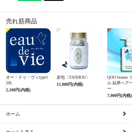
売れ筋商品
オー・ドゥ・ヴィtype1
炭包〈TANHOU〉
QOO beaut
20L
ル 結界ヘア
15,000円(内税)
ー
2,100円(内税)
7,000円(内税)
ホーム