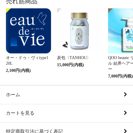
売れ筋商品
オー・ドゥ・ヴィtype1
炭包〈TANHOU〉
QOO beaut
20L
ル 結界ヘア
15,000円(内税)
ー
2,100円(内税)
7,000円(内税)
ホーム
カートを見る
特定商取引法に基づく表記