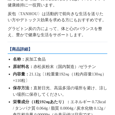
健康維持に一役買います。
炭包〈TANHOU〉は活動的で前向きな生活を送りた
い方やデトックス効果を求める方にもおすすめです。
グラビトン炭の力によって、体と心のバランスを整
え、豊かで健康な生活をサポートします。
【商品詳細】
名称：
炭加工食品
原材料名：
赤松炭粉末（国内製造）/ゼラチン
内容量：
21.12g〔1粒重量192㎎（1粒内容量130㎎）
×110粒〕
保存方法：
直射日光、高温多湿の場所を避け、涼し
い場所に保存してください。
栄養成分（1粒192㎎あたり）：
エネルギー 0.72kcal
/ タンパク質 0.064g / 脂質 0.0004g / 炭水化物 0.12g /
食塩相当量 0.00009g（※表示値は目安です）