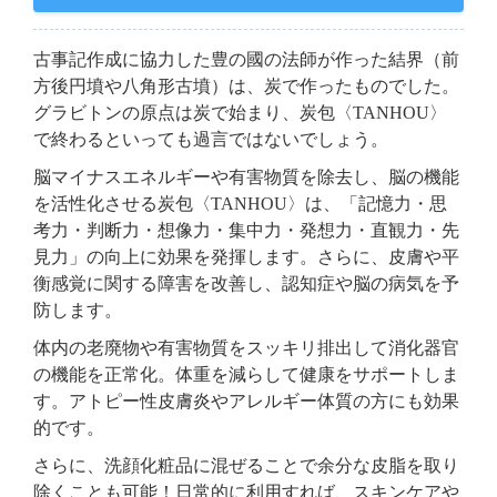
古事記作成に協力した豊の國の法師が作った結界（前
方後円墳や八角形古墳）は、炭で作ったものでした。
グラビトンの原点は炭で始まり、炭包〈TANHOU〉
で終わるといっても過言ではないでしょう。
脳マイナスエネルギーや有害物質を除去し、脳の機能
を活性化させる炭包〈TANHOU〉は、「記憶力・思
考力・判断力・想像力・集中力・発想力・直観力・先
見力」の向上に効果を発揮します。さらに、皮膚や平
衡感覚に関する障害を改善し、認知症や脳の病気を予
防します。
体内の老廃物や有害物質をスッキリ排出して消化器官
の機能を正常化。体重を減らして健康をサポートしま
す。アトピー性皮膚炎やアレルギー体質の方にも効果
的です。
さらに、洗顔化粧品に混ぜることで余分な皮脂を取り
除くことも可能！日常的に利用すれば、スキンケアや