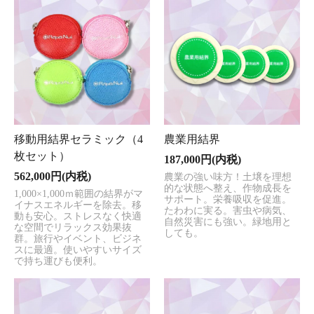
農業用結界
移動用結界セラミック（4
枚セット）
187,000円(内税)
562,000円(内税)
農業の強い味方！土壌を理想
的な状態へ整え、作物成長を
1,000×1,000ｍ範囲の結界がマ
サポート。栄養吸収を促進。
イナスエネルギーを除去。移
たわわに実る。害虫や病気、
動も安心。ストレスなく快適
自然災害にも強い。緑地用と
な空間でリラックス効果抜
しても。
群。旅行やイベント、ビジネ
スに最適。使いやすいサイズ
で持ち運びも便利。