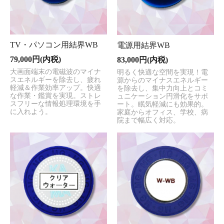
TV・パソコン用結界WB
電源用結界WB
79,000円(内税)
83,000円(内税)
大画面端末の電磁波のマイナ
明るく快適な空間を実現！電
スエネルギーを除去し、疲れ
源からのマイナスエネルギー
軽減＆作業効率アップ。快適
を除去し、集中力向上とコミ
な作業・鑑賞を実現。ストレ
ュニケーション円滑化をサポ
スフリーな情報処理環境を手
ート。眠気軽減にも効果的。
に入れよう。
家庭からオフィス、学校、病
院まで幅広く対応。