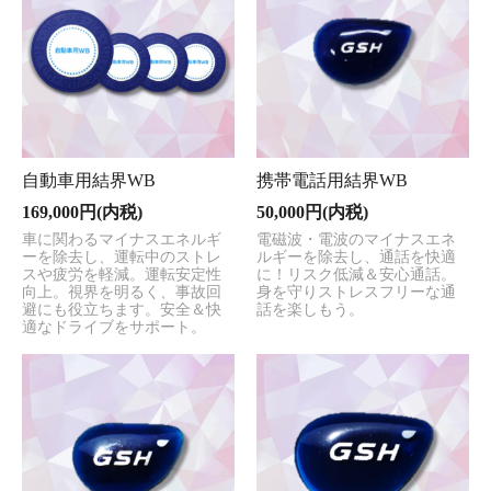
自動車用結界WB
携帯電話用結界WB
169,000円(内税)
50,000円(内税)
車に関わるマイナスエネルギ
電磁波・電波のマイナスエネ
ーを除去し、運転中のストレ
ルギーを除去し、通話を快適
スや疲労を軽減。運転安定性
に！リスク低減＆安心通話。
向上。視界を明るく、事故回
身を守りストレスフリーな通
避にも役立ちます。安全＆快
話を楽しもう。
適なドライブをサポート。