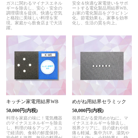
ガスに関わるマイナスエネル
安全＆快適な家電使いをサポ
ギーを除去し、安心・安全の
ートする電化製品用結界WB。
調理環境を提供。快適な空気
お家の電化製品をグラビトン
と格段に美味しい料理を実
化。節電効果も。家事を効率
現。家庭から飲食店まで大活
化し、生活の質を向上。
躍。
キッチン家電用結界WB
めがね用結界セラミック
50,000円(内税)
50,000円(内税)
料理を家庭の味に！電気機器
視界広がる愛用めがねに。マ
のマイナスエネルギーを除去
イナスエネルギーを除去し、
し、料理の味をアップ。エコ
視界クリアに。目の疲れや頭
で経済的、食材の鮮度保持。
痛も軽減。集中力UP。湯気や
安全性も抜群。毎日の料理が
汗にも強い。小顔効果も。快