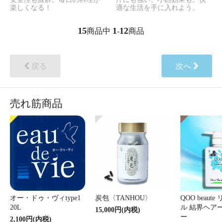
楽しくなる！
適な生活を手に入れよう。
15
1
12
商品中
-
商品
戻る
次へ
売れ筋商品
オー・ドゥ・ヴィtype1
炭包〈TANHOU〉
QOO beaut
20L
ル 結界ヘア
15,000円(内税)
ー
2,100円(内税)