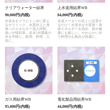
クリアウォーター結界
上水道用結界WB
90,000円(内税)
84,000円(内税)
水道水をグラビトン水に変え
水道メーターの近くに設置す
るセラミック。水質向上と身
るだけ！水道水が大変身！身
体へのエネルギー流入抑制。
体エネルギーを高め、肌や健
臭いや味対策。名水100選級の
康にも嬉しい。やわらかい水
水を手軽に。飲用、料理、入
で料理やお風呂が快適に。
浴に。
ガス用結界WB
電化製品用結界WB
95,000円(内税)
44,000円(内税)