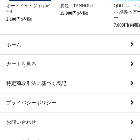
オー・ドゥ・ヴィtype1
炭包〈TANHOU〉
QOO beaut
20L
ル 結界ヘア
15,000円(内税)
ー
2,100円(内税)
7,000円(内税)
ホーム
カートを見る
特定商取引法に基づく表記
プライバシーポリシー
お問い合わせ