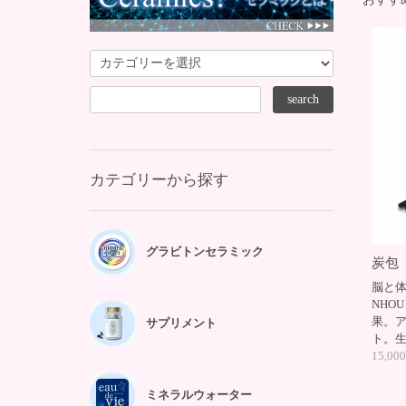
カテゴリーから探す
グラビトンセラミック
炭包〈
脳と体
NHO
果。
サプリメント
ト。
15,0
ミネラルウォーター