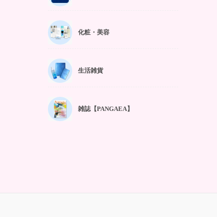
化粧・美容
生活雑貨
雑誌【PANGAEA】