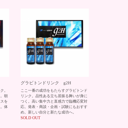
グラビトンドリンク g2H
ンク。
ここ一番の成功をもたらすグラビトンド
め。朝
リンク。品性ある立ち居振る舞いが身に
クスを
つく。高い集中力と直感力で臨機応変対
適。体
応。発表・商談・企画・試験にもおすす
め。新しい自分と新たな成功へ。
SOLD OUT