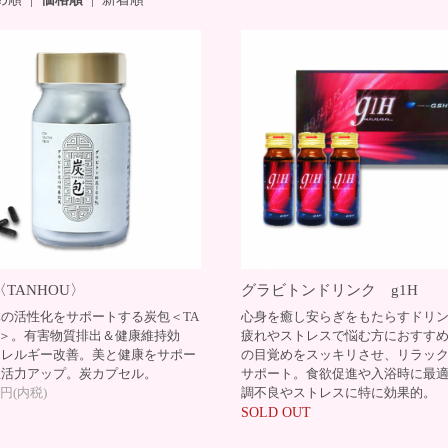
TANHOU〉
グラビトンドリンク g1H
の活性化をサポートする炭包＜TA
心身を癒し安らぎをもたらすドリ
U＞。有害物質排出＆健康維持効
疲れやストレスで悩む方におすす
アレルギー改善。美と健康をサポー
の目覚めをスッキリさせ、リラッ
生活力アップ。炭カプセル。
サポート。食欲促進や入浴時に最
00円(内税)
調不良やストレスに特に効果的。
SOLD OUT