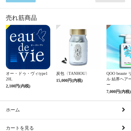
売れ筋商品
オー・ドゥ・ヴィtype1
炭包〈TANHOU〉
QOO beaut
20L
ル 結界ヘア
15,000円(内税)
ー
2,100円(内税)
7,000円(内税)
ホーム
カートを見る