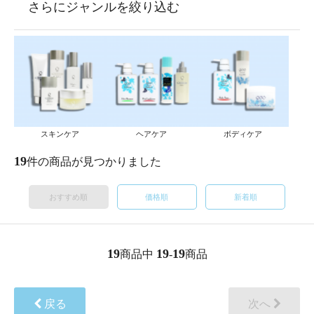
さらにジャンルを絞り込む
スキンケア
ヘアケア
ボディケア
19
件の商品が見つかりました
おすすめ順
価格順
新着順
19
19
19
商品中
-
商品
戻る
次へ