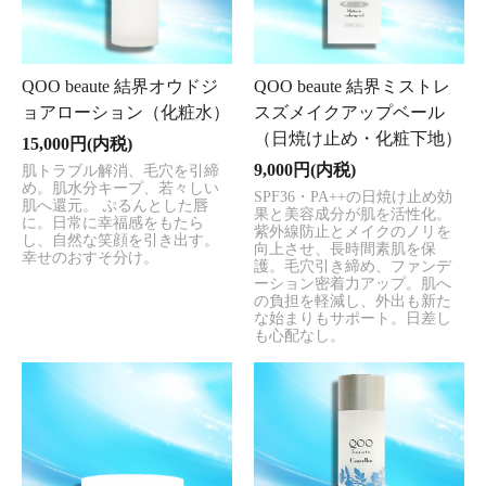
QOO beaute 結界オウドジ
QOO beaute 結界ミストレ
ョアローション（化粧水）
スズメイクアップベール
（日焼け止め・化粧下地）
15,000円(内税)
9,000円(内税)
肌トラブル解消、毛穴を引締
め。肌水分キープ、若々しい
SPF36・PA++の日焼け止め効
肌へ還元。 ぷるんとした唇
果と美容成分が肌を活性化。
に。日常に幸福感をもたら
紫外線防止とメイクのノリを
し、自然な笑顔を引き出す。
向上させ、長時間素肌を保
幸せのおすそ分け。
護。毛穴引き締め、ファンデ
ーション密着力アップ。肌へ
の負担を軽減し、外出も新た
な始まりもサポート。日差し
も心配なし。