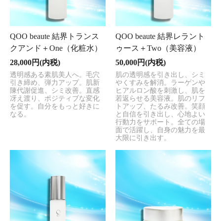
QOO beaute 結界トランス
QOO beaute 結界レラント
クアンド＋One（化粧水）
ゥース＋Two（美容液）
28,000円(内税)
50,000円(内税)
透明感ある素肌美人へ。毛穴
肌の透明感を引き出し、シミ
引き締め、弾力アップ。肌新
やくすみを解消。ラーゲンや
陳代謝促進、シミ改善。直感
ヒアルロン酸を刺激し、肌を
冴え渡り、ポジティブな変化
若返らせる美容液。肌のリフ
を促す。自分をもっと好きに
トアップ、たるみ改善。笑顔
なる。
と自信を引き出し、心地よい
行動力をサポート。全ての場
面で活躍し、自身の魅力を最
大限に引き出す。