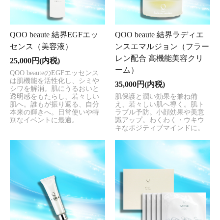
QOO beaute 結界EGFエッ
QOO beaute 結界ラディエ
センス（美容液）
ンスエマルジョン（フラー
レン配合 高機能美容クリ
25,000円(内税)
ーム）
QOO beauteのEGFエッセンス
は肌機能を活性化し、シミや
35,000円(内税)
シワを解消。肌にうるおいと
透明感をもたらし、若々しい
肌保護と潤い効果を兼ね備
肌へ。誰もが振り返る、自分
え、若々しい肌へ導く。肌ト
本来の輝きへ。日常使いや特
ラブル予防。小顔効果や美意
別なイベントに最適。
識アップ。わくわく・ウキウ
キなポジティブマインドに。