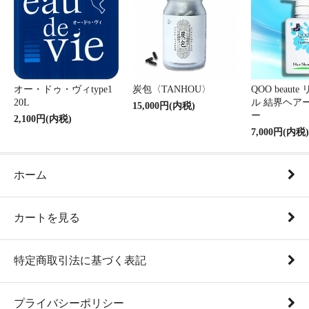
オー・ドゥ・ヴィtype1
炭包〈TANHOU〉
QOO beaut
20L
ル 結界ヘア
15,000円(内税)
ー
2,100円(内税)
7,000円(内税)
ホーム
カートを見る
特定商取引法に基づく表記
プライバシーポリシー