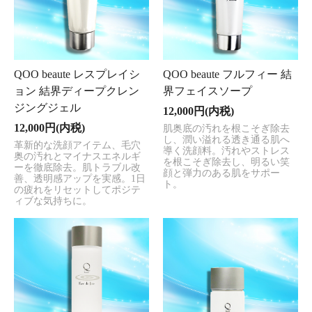
QOO beaute レスプレイシ
QOO beaute フルフィー 結
ョン 結界ディープクレン
界フェイスソープ
ジングジェル
12,000円(内税)
12,000円(内税)
肌奥底の汚れを根こそぎ除去
し、潤い溢れる透き通る肌へ
革新的な洗顔アイテム、毛穴
導く洗顔料。汚れやストレス
奥の汚れとマイナスエネルギ
を根こそぎ除去し、明るい笑
ーを徹底除去。肌トラブル改
顔と弾力のある肌をサポー
善、透明感アップを実感。1日
ト。
の疲れをリセットしてポジテ
ィブな気持ちに。