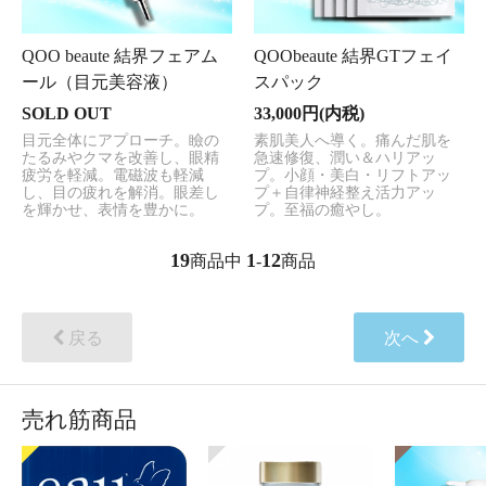
QOO beaute 結界フェアム
QOObeaute 結界GTフェイ
ール（目元美容液）
スパック
SOLD OUT
33,000円(内税)
目元全体にアプローチ。瞼の
素肌美人へ導く。痛んだ肌を
たるみやクマを改善し、眼精
急速修復、潤い＆ハリアッ
疲労を軽減。電磁波も軽減
プ。小顔・美白・リフトアッ
し、目の疲れを解消。眼差し
プ＋自律神経整え活力アッ
を輝かせ、表情を豊かに。
プ。至福の癒やし。
19
1
12
商品中
-
商品
戻る
次へ
売れ筋商品