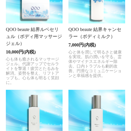
QOO beaute 結界ルベセリ
QOO beaute 結界キャンセ
ュル（ボディ用マッサージ
ラー（ボディミルク）
ジェル）
7,000円(内税)
10,000円(内税)
心と体を潤して明るさと健康
を実現。肌の潤いを守る。霊
心も体も癒されるマッサージ
体やマイナスエネルギー除
ジェル。代謝アップでセルラ
去。口内トラブルも劇的改
イトを撃退！疲労とたるみを
善。円滑なコミュニケーショ
解消。姿勢を整え、リフトア
ンと幸福感を提供。
ップも。心も体も明るく笑顔
に。