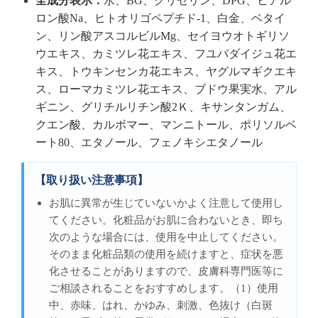
全成分表示：
水、BG、グリセリン、DPG、ヒアル
ロン酸Na、ヒトオリゴペプチド-1、白金、ベタイ
ン、リン酸アスコルビルMg、セイヨウオトギリソ
ウエキス、カミツレ花エキス、フユバダイジュ花エ
キス、トウキンセンカ花エキス、ヤグルマギクエキ
ス、ローマカミツレ花エキス、ブドウ果実水、アル
ギニン、グリチルリチン酸2Ｋ、キサンタンガム、
クエン酸、カルボマー、マンニトール、ポリソルベ
ート80、エタノール、フェノキシエタノール
【取り扱い注意事項】
お肌に異常が生じていないかよく注意して使用し
てください。化粧品がお肌に合わないとき、即ち
次のような場合には、使用を中止してください。
そのまま化粧品類の使用を続けますと、症状を悪
化させることがありますので、皮膚科専門医等に
ご相談されることをおすすめします。（1）使用
中、赤味、はれ、かゆみ、刺激、色抜け（白斑