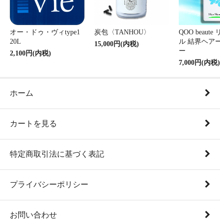
オー・ドゥ・ヴィtype1
炭包〈TANHOU〉
QOO beaut
20L
ル 結界ヘア
15,000円(内税)
ー
2,100円(内税)
7,000円(内税)
ホーム
カートを見る
特定商取引法に基づく表記
プライバシーポリシー
お問い合わせ