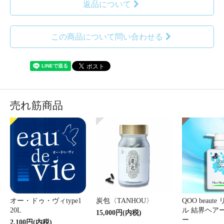
返品について
この商品について問い合わせる
売れ筋商品
オー・ドゥ・ヴィtype1
炭包〈TANHOU〉
QOO beaut
20L
ル 結界ヘア
15,000円(内税)
ー
2,100円(内税)