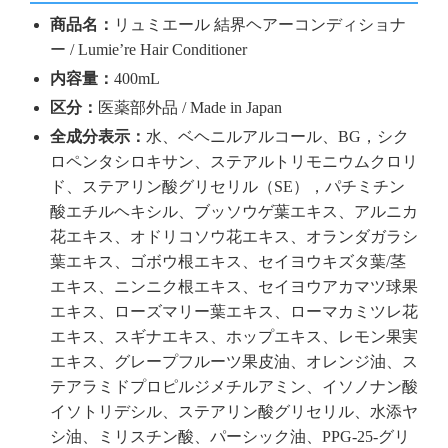
商品名：
リュミエール 結界ヘアーコンディショナ
ー / Lumie’re Hair Conditioner
内容量：
400mL
区分：
医薬部外品 / Made in Japan
全成分表示：
水、ベヘニルアルコール、BG，シク
ロペンタシロキサン、ステアルトリモニウムクロリ
ド、ステアリン酸グリセリル（SE），パチミチン
酸エチルヘキシル、ブッソウゲ葉エキス、アルニカ
花エキス、オドリコソウ花エキス、オランダガラシ
葉エキス、ゴボウ根エキス、セイヨウキズタ葉/茎
エキス、ニンニク根エキス、セイヨウアカマツ球果
エキス、ローズマリー葉エキス、ローマカミツレ花
エキス、スギナエキス、ホップエキス、レモン果実
エキス、グレープフルーツ果皮油、オレンジ油、ス
テアラミドプロピルジメチルアミン、イソノナン酸
イソトリデシル、ステアリン酸グリセリル、水添ヤ
シ油、ミリスチン酸、パーシック油、PPG-25-グリ