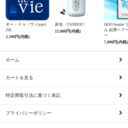
オー・ドゥ・ヴィtype1
炭包〈TANHOU〉
QOO beaut
20L
ル 結界ヘア
15,000円(内税)
ー
2,100円(内税)
7,000円(内税)
ホーム
カートを見る
特定商取引法に基づく表記
プライバシーポリシー