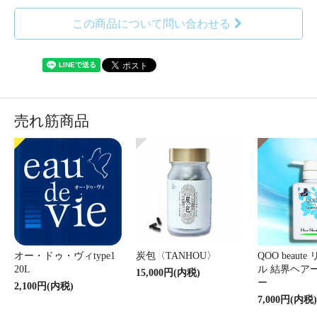
この商品について問い合わせる
売れ筋商品
オー・ドゥ・ヴィtype1
炭包〈TANHOU〉
QOO beaut
20L
ル 結界ヘア
15,000円(内税)
ー
2,100円(内税)
7,000円(内税)