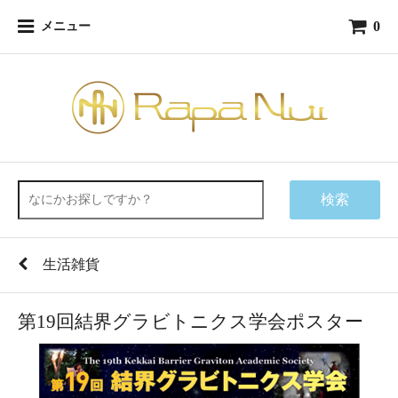
0
メニュー
検索
生活雑貨
第19回結界グラビトニクス学会ポスター